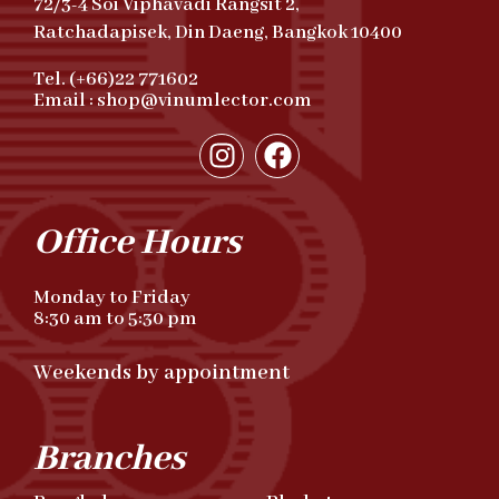
72/3-4 Soi Viphavadi Rangsit 2,
Ratchadapisek, Din Daeng, Bangkok 10400
Tel. (+66)22 771602
Email : shop@vinumlector.com
Office Hours
Monday to Friday
8:30 am to 5:30 pm
Weekends by appointment
Branches