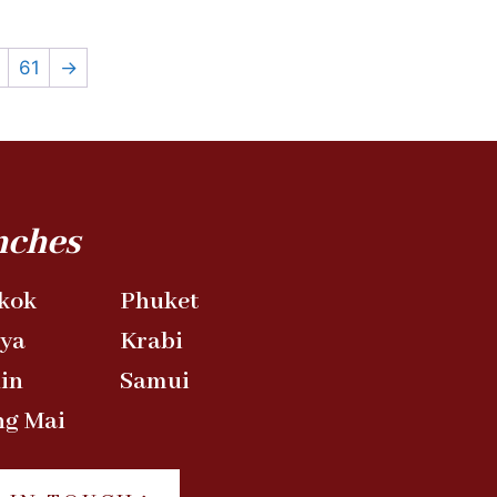
61
→
nches
kok
Phuket
aya
Krabi
in
Samui
ng Mai