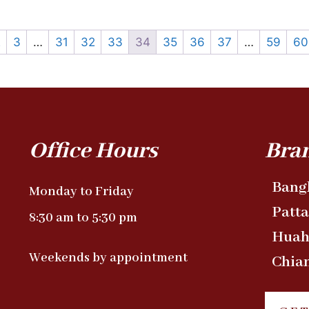
2
3
…
31
32
33
34
35
36
37
…
59
60
Office Hours
Bra
Bang
Monday to Friday
Patt
8:30 am to 5:30 pm
Huah
Weekends by appointment
Chia