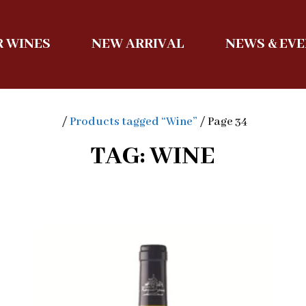
 WINES
NEW ARRIVAL
NEWS & EV
/
Products tagged “Wine”
/ Page 34
TAG: WINE